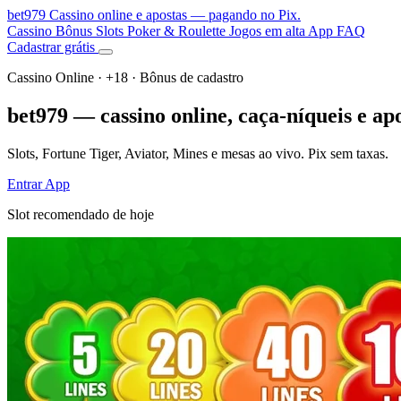
bet979
Cassino online e apostas — pagando no Pix.
Cassino
Bônus
Slots
Poker & Roulette
Jogos em alta
App
FAQ
Cadastrar grátis
Cassino Online · +18 · Bônus de cadastro
bet979 — cassino online, caça-níqueis e a
Slots, Fortune Tiger, Aviator, Mines e mesas ao vivo. Pix sem taxas.
Entrar
App
Slot recomendado de hoje