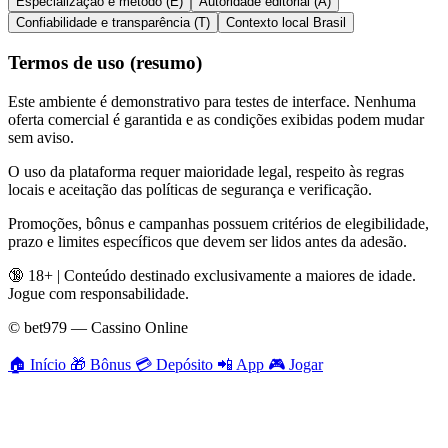
Especialização e método (E)
Autoridade editorial (A)
Confiabilidade e transparência (T)
Contexto local Brasil
Termos de uso (resumo)
Este ambiente é demonstrativo para testes de interface. Nenhuma
oferta comercial é garantida e as condições exibidas podem mudar
sem aviso.
O uso da plataforma requer maioridade legal, respeito às regras
locais e aceitação das políticas de segurança e verificação.
Promoções, bônus e campanhas possuem critérios de elegibilidade,
prazo e limites específicos que devem ser lidos antes da adesão.
🔞 18+ | Conteúdo destinado exclusivamente a maiores de idade.
Jogue com responsabilidade.
© bet979 — Cassino Online
🏠
Início
🎁
Bônus
💳
Depósito
📲
App
🎮
Jogar