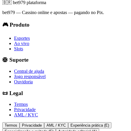
🇧🇷 bet979 plataforma
bet979 — Cassino online e apostas — pagando no Pix.
🎮
Produto
Esportes
Ao vivo
Slots
🛟
Suporte
Central de ajuda
Jogo responsável
Ouvidoria
📜
Legal
Termos
Privacidade
AML / KYC
Termos
Privacidade
AML / KYC
Experiência prática (E)