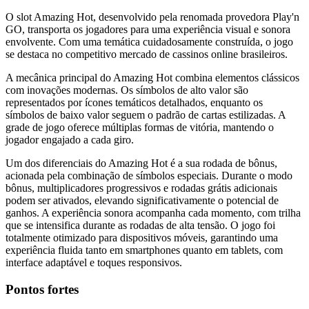
O slot Amazing Hot, desenvolvido pela renomada provedora Play'n
GO, transporta os jogadores para uma experiência visual e sonora
envolvente. Com uma temática cuidadosamente construída, o jogo
se destaca no competitivo mercado de cassinos online brasileiros.
A mecânica principal do Amazing Hot combina elementos clássicos
com inovações modernas. Os símbolos de alto valor são
representados por ícones temáticos detalhados, enquanto os
símbolos de baixo valor seguem o padrão de cartas estilizadas. A
grade de jogo oferece múltiplas formas de vitória, mantendo o
jogador engajado a cada giro.
Um dos diferenciais do Amazing Hot é a sua rodada de bônus,
acionada pela combinação de símbolos especiais. Durante o modo
bônus, multiplicadores progressivos e rodadas grátis adicionais
podem ser ativados, elevando significativamente o potencial de
ganhos. A experiência sonora acompanha cada momento, com trilha
que se intensifica durante as rodadas de alta tensão. O jogo foi
totalmente otimizado para dispositivos móveis, garantindo uma
experiência fluida tanto em smartphones quanto em tablets, com
interface adaptável e toques responsivos.
Pontos fortes