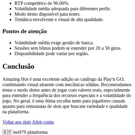
RTP competitivo de 96.00%.
Volatilidade média adequada para diferentes perfis.
Modo demo disponível para testes.
Temática envolvente e visual de alta qualidade.
Pontos de atenção
Volatilidade média exige gestão de banca.
Sessões sem bônus podem se estender por 20 a 50 giros.
Disponibilidade pode variar por região.
Conclusão
Amazing Hot é uma excelente adição ao catálogo da Play'n GO,
combinando visual atraente com mecânicas sólidas. Recomendamos
testar o modo demo antes de jogar com valores reais, especialmente
para entender a frequência dos recursos especiais e a volatilidade do
jogo. No geral, é uma ótima escolha tanto para jogadores casuais
quanto para entusiastas de slots que buscam variedade e qualidade
na plataforma.
Voltar aos slots
Abrir conta
🇧🇷 bet979 plataforma