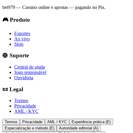
bet979 — Cassino online e apostas — pagando no Pix.
🎮
Produto
Esportes
Ao vivo
Slots
🛟
Suporte
Central de ajuda
Jogo responsável
Ouvidoria
📜
Legal
Termos
Privacidade
AML / KYC
Termos
Privacidade
AML / KYC
Experiência prática (E)
Especialização e método (E)
Autoridade editorial (A)