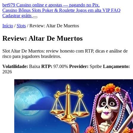
bet979
Cassino online e apostas — pagando no Pix.
Cassino
Bônus
Slots
Poker & Roulette
Jogos em alta
VIP
FAQ
Cadastrar grátis
Início
/
Slots
/
Review: Altar De Muertos
Review: Altar De Muertos
Slot Altar De Muertos: review honesto com RTP, dicas e análise de
risco para jogadores brasileiros.
Volatilidade:
Baixa
RTP:
97.00%
Provider:
Spribe
Lançamento:
2026