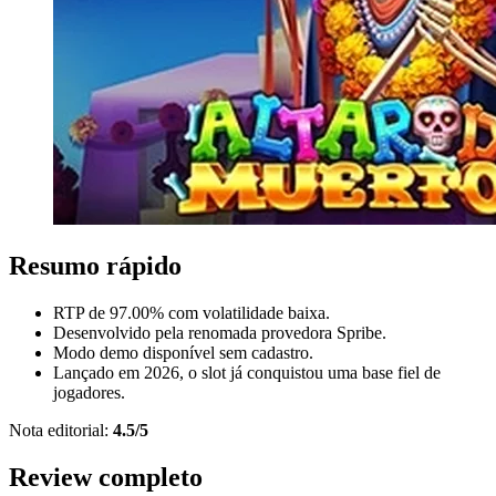
Resumo rápido
RTP de 97.00% com volatilidade baixa.
Desenvolvido pela renomada provedora Spribe.
Modo demo disponível sem cadastro.
Lançado em 2026, o slot já conquistou uma base fiel de
jogadores.
Nota editorial:
4.5/5
Review completo