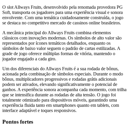
O slot Allways Fruits, desenvolvido pela renomada provedora PG
Soft, transporta os jogadores para uma experiência visual e sonora
envolvente. Com uma temática cuidadosamente construída, o jogo
se destaca no competitivo mercado de cassinos online brasileiros.
A mecânica principal do Allways Fruits combina elementos
clássicos com inovações modernas. Os símbolos de alto valor são
representados por ícones temáticos detalhados, enquanto os
símbolos de baixo valor seguem o padrão de cartas estilizadas. A
grade de jogo oferece múltiplas formas de vitória, mantendo o
jogador engajado a cada giro.
Um dos diferenciais do Allways Fruits é a sua rodada de bônus,
acionada pela combinação de símbolos especiais. Durante o modo
bônus, multiplicadores progressivos e rodadas grátis adicionais
podem ser ativados, elevando significativamente o potencial de
ganhos. A experiência sonora acompanha cada momento, com trilha
que se intensifica durante as rodadas de alta tensão. O jogo foi
totalmente otimizado para dispositivos móveis, garantindo uma
experiência fluida tanto em smartphones quanto em tablets, com
interface adaptável e toques responsivos.
Pontos fortes