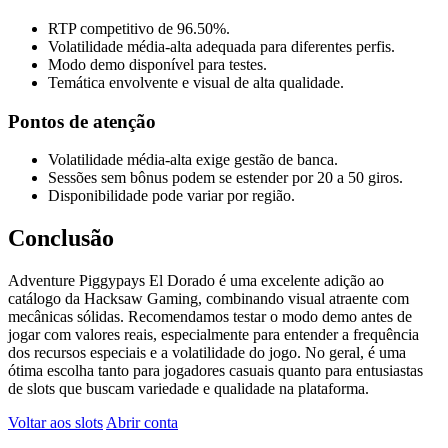
RTP competitivo de 96.50%.
Volatilidade média-alta adequada para diferentes perfis.
Modo demo disponível para testes.
Temática envolvente e visual de alta qualidade.
Pontos de atenção
Volatilidade média-alta exige gestão de banca.
Sessões sem bônus podem se estender por 20 a 50 giros.
Disponibilidade pode variar por região.
Conclusão
Adventure Piggypays El Dorado é uma excelente adição ao
catálogo da Hacksaw Gaming, combinando visual atraente com
mecânicas sólidas. Recomendamos testar o modo demo antes de
jogar com valores reais, especialmente para entender a frequência
dos recursos especiais e a volatilidade do jogo. No geral, é uma
ótima escolha tanto para jogadores casuais quanto para entusiastas
de slots que buscam variedade e qualidade na plataforma.
Voltar aos slots
Abrir conta