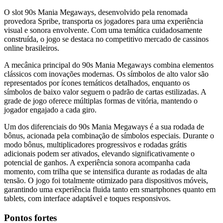
O slot 90s Mania Megaways, desenvolvido pela renomada
provedora Spribe, transporta os jogadores para uma experiência
visual e sonora envolvente. Com uma temática cuidadosamente
construída, o jogo se destaca no competitivo mercado de cassinos
online brasileiros.
A mecânica principal do 90s Mania Megaways combina elementos
clássicos com inovações modernas. Os símbolos de alto valor são
representados por ícones temáticos detalhados, enquanto os
símbolos de baixo valor seguem o padrão de cartas estilizadas. A
grade de jogo oferece múltiplas formas de vitória, mantendo o
jogador engajado a cada giro.
Um dos diferenciais do 90s Mania Megaways é a sua rodada de
bônus, acionada pela combinação de símbolos especiais. Durante o
modo bônus, multiplicadores progressivos e rodadas grátis
adicionais podem ser ativados, elevando significativamente o
potencial de ganhos. A experiência sonora acompanha cada
momento, com trilha que se intensifica durante as rodadas de alta
tensão. O jogo foi totalmente otimizado para dispositivos móveis,
garantindo uma experiência fluida tanto em smartphones quanto em
tablets, com interface adaptável e toques responsivos.
Pontos fortes