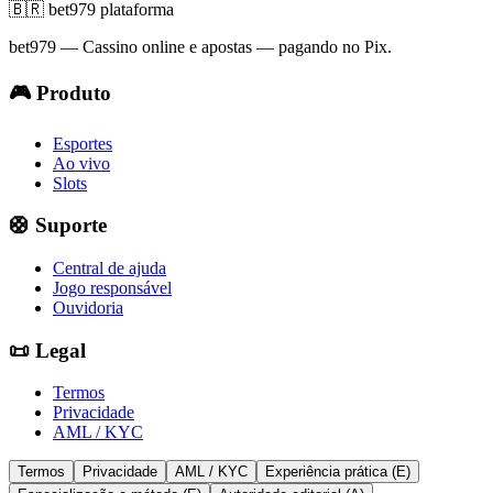
🇧🇷 bet979 plataforma
bet979 — Cassino online e apostas — pagando no Pix.
🎮
Produto
Esportes
Ao vivo
Slots
🛟
Suporte
Central de ajuda
Jogo responsável
Ouvidoria
📜
Legal
Termos
Privacidade
AML / KYC
Termos
Privacidade
AML / KYC
Experiência prática (E)