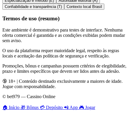
Especialização e método (E)
Autoridade editorial (A)
Confiabilidade e transparência (T)
Contexto local Brasil
Termos de uso (resumo)
Este ambiente é demonstrativo para testes de interface. Nenhuma
oferta comercial é garantida e as condições exibidas podem mudar
sem aviso.
O uso da plataforma requer maioridade legal, respeito às regras
locais e aceitação das políticas de segurança e verificação.
Promoções, bônus e campanhas possuem critérios de elegibilidade,
prazo e limites específicos que devem ser lidos antes da adesão.
🔞 18+ | Conteúdo destinado exclusivamente a maiores de idade.
Jogue com responsabilidade.
© bet979 — Cassino Online
🏠
Início
🎁
Bônus
💳
Depósito
📲
App
🎮
Jogar