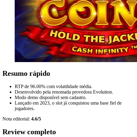
Resumo rápido
RTP de 96.00% com volatilidade média.
Desenvolvido pela renomada provedora Evolution.
Modo demo disponível sem cadastro.
Lançado em 2023, o slot já conquistou uma base fiel de
jogadores.
Nota editorial:
4.6/5
Review completo