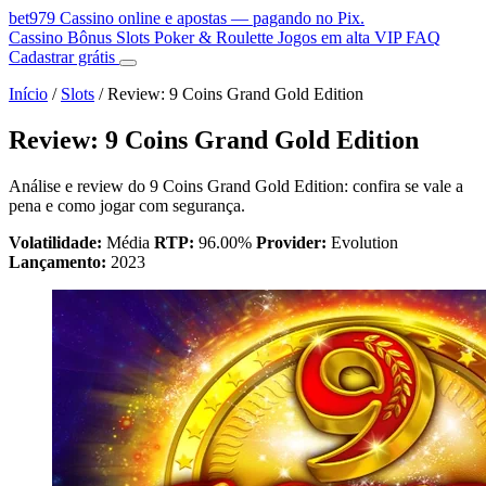
bet979
Cassino online e apostas — pagando no Pix.
Cassino
Bônus
Slots
Poker & Roulette
Jogos em alta
VIP
FAQ
Cadastrar grátis
Início
/
Slots
/
Review: 9 Coins Grand Gold Edition
Review: 9 Coins Grand Gold Edition
Análise e review do 9 Coins Grand Gold Edition: confira se vale a
pena e como jogar com segurança.
Volatilidade:
Média
RTP:
96.00%
Provider:
Evolution
Lançamento:
2023