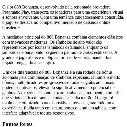
O slot 888 Bonanza, desenvolvido pela renomada provedora
Pragmatic Play, transporta os jogadores para uma experiência visual
e sonora envolvente. Com uma temática cuidadosamente construída,
o jogo se destaca no competitivo mercado de cassinos online
brasileiros.
A mecânica principal do 888 Bonanza combina elementos clássicos
com inovações modernas. Os símbolos de alto valor são
representados por ícones temáticos detalhados, enquanto os
símbolos de baixo valor seguem o padrão de cartas estilizadas. A
grade de jogo oferece múltiplas formas de vitória, mantendo o
jogador engajado a cada giro.
Um dos diferenciais do 888 Bonanza é a sua rodada de bônus,
acionada pela combinação de símbolos especiais. Durante o modo
bônus, multiplicadores progressivos e rodadas grátis adicionais
podem ser ativados, elevando significativamente o potencial de
ganhos. A experiência sonora acompanha cada momento, com trilha
que se intensifica durante as rodadas de alta tensão. O jogo foi
totalmente otimizado para dispositivos móveis, garantindo uma
experiência fluida tanto em smartphones quanto em tablets, com
interface adaptável e toques responsivos.
Pontos fortes