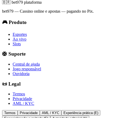
🇧🇷 bet979 plataforma
bet979 — Cassino online e apostas — pagando no Pix.
🎮
Produto
Esportes
Ao vivo
Slots
🛟
Suporte
Central de ajuda
Jogo responsável
Ouvidoria
📜
Legal
Termos
Privacidade
AML / KYC
Termos
Privacidade
AML / KYC
Experiência prática (E)