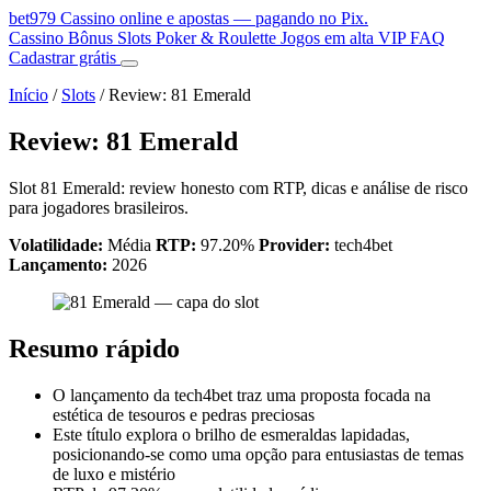
bet979
Cassino online e apostas — pagando no Pix.
Cassino
Bônus
Slots
Poker & Roulette
Jogos em alta
VIP
FAQ
Cadastrar grátis
Início
/
Slots
/
Review: 81 Emerald
Review: 81 Emerald
Slot 81 Emerald: review honesto com RTP, dicas e análise de risco
para jogadores brasileiros.
Volatilidade:
Média
RTP:
97.20%
Provider:
tech4bet
Lançamento:
2026
Resumo rápido
O lançamento da tech4bet traz uma proposta focada na
estética de tesouros e pedras preciosas
Este título explora o brilho de esmeraldas lapidadas,
posicionando-se como uma opção para entusiastas de temas
de luxo e mistério