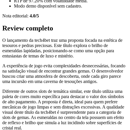
RTP de 97.20% com volatilidade média.
Modo demo disponível sem cadastro.
Nota editorial:
4.0/5
Review completo
O lançamento da tech4bet traz uma proposta focada na estética de
tesouros e pedras preciosas. Este título explora o brilho de
esmeraldas lapidadas, posicionando-se como uma opção para
entusiastas de temas de luxo e mistério.
A experiência de jogo evita complexidades desnecessárias, focando
na satisfação visual de encontrar grandes gemas. O desenvolvedor
buscou criar uma atmosfera de descoberta, onde cada giro parece
uma incursão em uma caverna de tesouções antigos.
Diferente de outros slots de temática similar, este título utiliza uma
paleta de cores muito específica para destacar o valor dos símbolos
de alto pagamento. A proposta é direta, ideal para quem prefere
mecânicas de jogo limpas e sem distrações excessivas. A qualidade
visual deste título da tech4bet é surpreendente para a categoria de
slots de gemas. As esmeraldas no centro da tela possuem um efeito
de reflexo e brilho que simula a luz incidindo sobre superfícies de
cristal real.