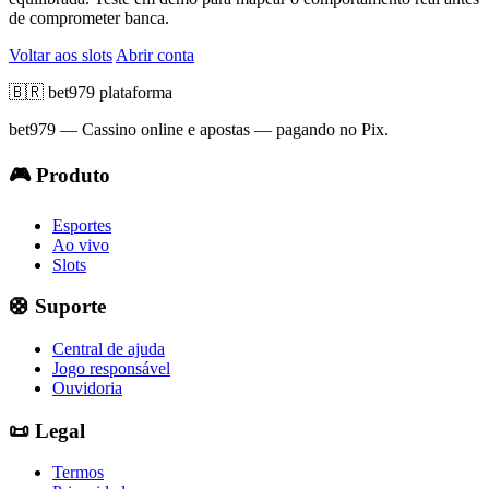
de comprometer banca.
Voltar aos slots
Abrir conta
🇧🇷 bet979 plataforma
bet979 — Cassino online e apostas — pagando no Pix.
🎮
Produto
Esportes
Ao vivo
Slots
🛟
Suporte
Central de ajuda
Jogo responsável
Ouvidoria
📜
Legal
Termos