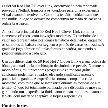
O slot 50 Red Hot 7 Clover Link, desenvolvido pela renomada
provedora NetEnt, transporta os jogadores para uma experiência
visual e sonora envolvente. Com uma temática cuidadosamente
construída, o jogo se destaca no competitivo mercado de cassinos
online brasileiros.
A mecânica principal do 50 Red Hot 7 Clover Link combina
elementos clássicos com inovações modernas. Os símbolos de alto
valor são representados por ícones temáticos detalhados, enquanto
os símbolos de baixo valor seguem o padrão de cartas estilizadas. A
grade de jogo oferece múltiplas formas de vitória, mantendo o
jogador engajado a cada giro.
Um dos diferenciais do 50 Red Hot 7 Clover Link é a sua rodada de
bônus, acionada pela combinação de símbolos especiais. Durante o
modo bônus, multiplicadores progressivos e rodadas grátis
adicionais podem ser ativados, elevando significativamente o
potencial de ganhos. A experiência sonora acompanha cada
momento, com trilha que se intensifica durante as rodadas de alta
tensão. O jogo foi totalmente otimizado para dispositivos móveis,
garantindo uma experiência fluida tanto em smartphones quanto em
tablets, com interface adaptável e toques responsivos.
Pontos fortes