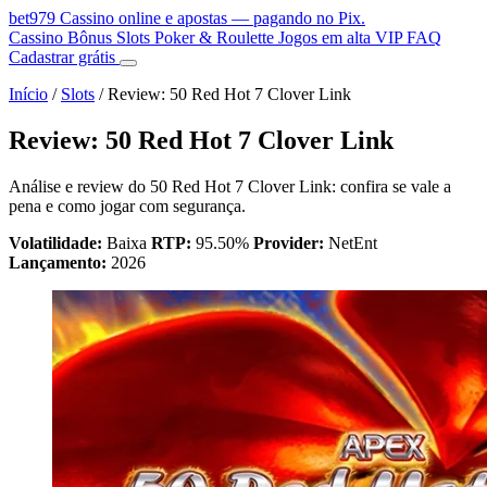
bet979
Cassino online e apostas — pagando no Pix.
Cassino
Bônus
Slots
Poker & Roulette
Jogos em alta
VIP
FAQ
Cadastrar grátis
Início
/
Slots
/
Review: 50 Red Hot 7 Clover Link
Review: 50 Red Hot 7 Clover Link
Análise e review do 50 Red Hot 7 Clover Link: confira se vale a
pena e como jogar com segurança.
Volatilidade:
Baixa
RTP:
95.50%
Provider:
NetEnt
Lançamento:
2026