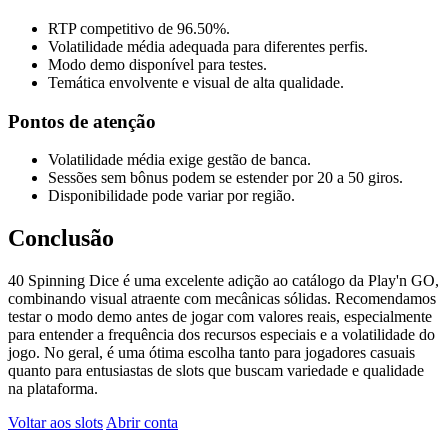
RTP competitivo de 96.50%.
Volatilidade média adequada para diferentes perfis.
Modo demo disponível para testes.
Temática envolvente e visual de alta qualidade.
Pontos de atenção
Volatilidade média exige gestão de banca.
Sessões sem bônus podem se estender por 20 a 50 giros.
Disponibilidade pode variar por região.
Conclusão
40 Spinning Dice é uma excelente adição ao catálogo da Play'n GO,
combinando visual atraente com mecânicas sólidas. Recomendamos
testar o modo demo antes de jogar com valores reais, especialmente
para entender a frequência dos recursos especiais e a volatilidade do
jogo. No geral, é uma ótima escolha tanto para jogadores casuais
quanto para entusiastas de slots que buscam variedade e qualidade
na plataforma.
Voltar aos slots
Abrir conta