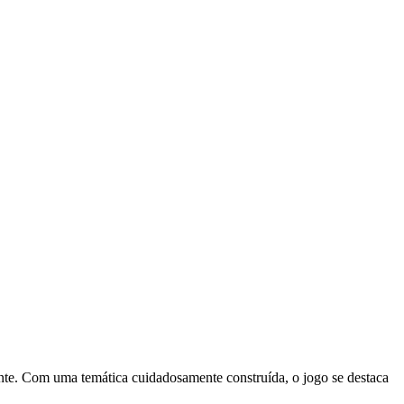
ente. Com uma temática cuidadosamente construída, o jogo se destaca