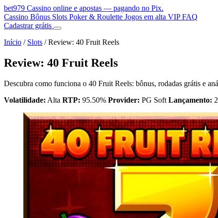
bet979
Cassino online e apostas — pagando no Pix.
Cassino
Bônus
Slots
Poker & Roulette
Jogos em alta
VIP
FAQ
Cadastrar grátis
Início
/
Slots
/
Review: 40 Fruit Reels
Review: 40 Fruit Reels
Descubra como funciona o 40 Fruit Reels: bônus, rodadas grátis e aná
Volatilidade:
Alta
RTP:
95.50%
Provider:
PG Soft
Lançamento:
2