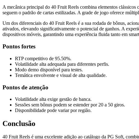
A mecânica principal do 40 Fruit Reels combina elementos clássicos 
seguem o padrão de cartas estilizadas. A grade de jogo oferece múltip
Um dos diferenciais do 40 Fruit Reels é a sua rodada de bônus, acion
ativados, elevando significativamente o potencial de ganhos. A experi
dispositivos móveis, garantindo uma experiência fluida tanto em smar
Pontos fortes
RTP competitivo de 95.50%.
Volatilidade alta adequada para diferentes perfis.
Modo demo disponível para testes.
Temática envolvente e visual de alta qualidade.
Pontos de atenção
Volatilidade alta exige gestão de banca.
Sessões sem bônus podem se estender por 20 a 50 giros.
Disponibilidade pode variar por região.
Conclusão
40 Fruit Reels é uma excelente adição ao catálogo da PG Soft, combi