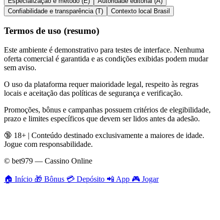
Especialização e método (E)
Autoridade editorial (A)
Confiabilidade e transparência (T)
Contexto local Brasil
Termos de uso (resumo)
Este ambiente é demonstrativo para testes de interface. Nenhuma
oferta comercial é garantida e as condições exibidas podem mudar
sem aviso.
O uso da plataforma requer maioridade legal, respeito às regras
locais e aceitação das políticas de segurança e verificação.
Promoções, bônus e campanhas possuem critérios de elegibilidade,
prazo e limites específicos que devem ser lidos antes da adesão.
🔞 18+ | Conteúdo destinado exclusivamente a maiores de idade.
Jogue com responsabilidade.
© bet979 — Cassino Online
🏠
Início
🎁
Bônus
💳
Depósito
📲
App
🎮
Jogar