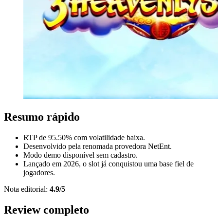
Resumo rápido
RTP de 95.50% com volatilidade baixa.
Desenvolvido pela renomada provedora NetEnt.
Modo demo disponível sem cadastro.
Lançado em 2026, o slot já conquistou uma base fiel de
jogadores.
Nota editorial:
4.9/5
Review completo