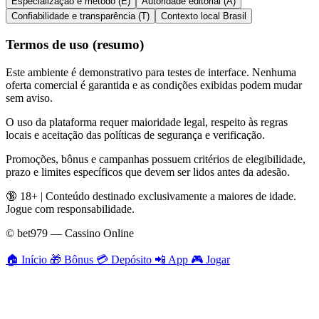
Especialização e método (E)
Autoridade editorial (A)
Confiabilidade e transparência (T)
Contexto local Brasil
Termos de uso (resumo)
Este ambiente é demonstrativo para testes de interface. Nenhuma
oferta comercial é garantida e as condições exibidas podem mudar
sem aviso.
O uso da plataforma requer maioridade legal, respeito às regras
locais e aceitação das políticas de segurança e verificação.
Promoções, bônus e campanhas possuem critérios de elegibilidade,
prazo e limites específicos que devem ser lidos antes da adesão.
🔞 18+ | Conteúdo destinado exclusivamente a maiores de idade.
Jogue com responsabilidade.
© bet979 — Cassino Online
🏠
Início
🎁
Bônus
💳
Depósito
📲
App
🎮
Jogar