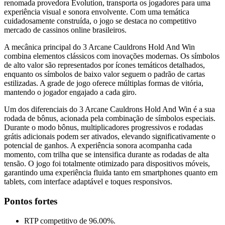
renomada provedora Evolution, transporta os jogadores para uma
experiência visual e sonora envolvente. Com uma temática
cuidadosamente construída, o jogo se destaca no competitivo
mercado de cassinos online brasileiros.
A mecânica principal do 3 Arcane Cauldrons Hold And Win
combina elementos clássicos com inovações modernas. Os símbolos
de alto valor são representados por ícones temáticos detalhados,
enquanto os símbolos de baixo valor seguem o padrão de cartas
estilizadas. A grade de jogo oferece múltiplas formas de vitória,
mantendo o jogador engajado a cada giro.
Um dos diferenciais do 3 Arcane Cauldrons Hold And Win é a sua
rodada de bônus, acionada pela combinação de símbolos especiais.
Durante o modo bônus, multiplicadores progressivos e rodadas
grátis adicionais podem ser ativados, elevando significativamente o
potencial de ganhos. A experiência sonora acompanha cada
momento, com trilha que se intensifica durante as rodadas de alta
tensão. O jogo foi totalmente otimizado para dispositivos móveis,
garantindo uma experiência fluida tanto em smartphones quanto em
tablets, com interface adaptável e toques responsivos.
Pontos fortes
RTP competitivo de 96.00%.