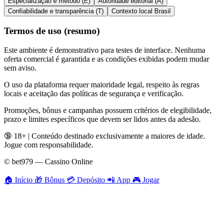
Especialização e método (E)
Autoridade editorial (A)
Confiabilidade e transparência (T)
Contexto local Brasil
Termos de uso (resumo)
Este ambiente é demonstrativo para testes de interface. Nenhuma
oferta comercial é garantida e as condições exibidas podem mudar
sem aviso.
O uso da plataforma requer maioridade legal, respeito às regras
locais e aceitação das políticas de segurança e verificação.
Promoções, bônus e campanhas possuem critérios de elegibilidade,
prazo e limites específicos que devem ser lidos antes da adesão.
🔞 18+ | Conteúdo destinado exclusivamente a maiores de idade.
Jogue com responsabilidade.
© bet979 — Cassino Online
🏠
Início
🎁
Bônus
💳
Depósito
📲
App
🎮
Jogar