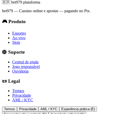
🇧🇷 bet979 plataforma
bet979 — Cassino online e apostas — pagando no Pix.
🎮
Produto
Esportes
Ao vivo
Slots
🛟
Suporte
Central de ajuda
Jogo responsável
Ouvidoria
📜
Legal
Termos
Privacidade
AML / KYC
Termos
Privacidade
AML / KYC
Experiência prática (E)