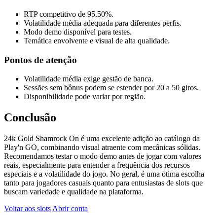
RTP competitivo de 95.50%.
Volatilidade média adequada para diferentes perfis.
Modo demo disponível para testes.
Temática envolvente e visual de alta qualidade.
Pontos de atenção
Volatilidade média exige gestão de banca.
Sessões sem bônus podem se estender por 20 a 50 giros.
Disponibilidade pode variar por região.
Conclusão
24k Gold Shamrock On é uma excelente adição ao catálogo da
Play'n GO, combinando visual atraente com mecânicas sólidas.
Recomendamos testar o modo demo antes de jogar com valores
reais, especialmente para entender a frequência dos recursos
especiais e a volatilidade do jogo. No geral, é uma ótima escolha
tanto para jogadores casuais quanto para entusiastas de slots que
buscam variedade e qualidade na plataforma.
Voltar aos slots
Abrir conta