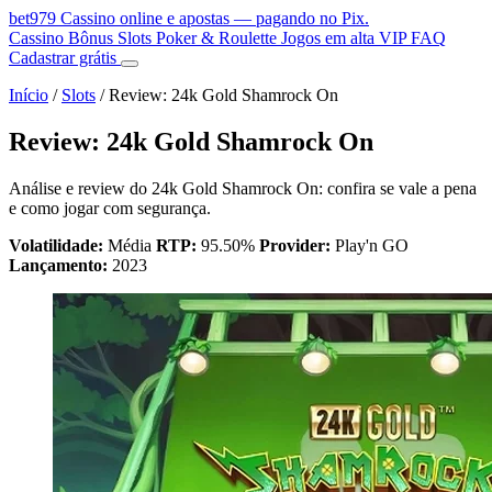
bet979
Cassino online e apostas — pagando no Pix.
Cassino
Bônus
Slots
Poker & Roulette
Jogos em alta
VIP
FAQ
Cadastrar grátis
Início
/
Slots
/
Review: 24k Gold Shamrock On
Review: 24k Gold Shamrock On
Análise e review do 24k Gold Shamrock On: confira se vale a pena
e como jogar com segurança.
Volatilidade:
Média
RTP:
95.50%
Provider:
Play'n GO
Lançamento:
2023