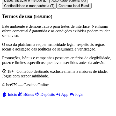
Especialização e método (E)
Autoridade editorial (A)
Confiabilidade e transparência (T)
Contexto local Brasil
Termos de uso (resumo)
Este ambiente é demonstrativo para testes de interface. Nenhuma
oferta comercial é garantida e as condições exibidas podem mudar
sem aviso.
O uso da plataforma requer maioridade legal, respeito às regras
locais e aceitação das políticas de segurança e verificação.
Promoções, bônus e campanhas possuem critérios de elegibilidade,
prazo e limites específicos que devem ser lidos antes da adesão.
🔞 18+ | Conteúdo destinado exclusivamente a maiores de idade.
Jogue com responsabilidade.
© bet979 — Cassino Online
🏠
Início
🎁
Bônus
💳
Depósito
📲
App
🎮
Jogar