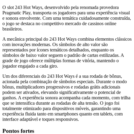
O slot 243 Hot Ways, desenvolvido pela renomada provedora
Pragmatic Play, transporta os jogadores para uma experiência visual
e sonora envolvente. Com uma temática cuidadosamente construída,
o jogo se destaca no competitivo mercado de cassinos online
brasileiros.
A mecânica principal do 243 Hot Ways combina elementos clássicos
com inovações modernas. Os símbolos de alto valor são
representados por ícones temáticos detalhados, enquanto os
símbolos de baixo valor seguem o padrão de cartas estilizadas. A
grade de jogo oferece múltiplas formas de vitória, mantendo o
jogador engajado a cada giro.
Um dos diferenciais do 243 Hot Ways é a sua rodada de bônus,
acionada pela combinação de símbolos especiais. Durante o modo
bônus, multiplicadores progressivos e rodadas grátis adicionais
podem ser ativados, elevando significativamente o potencial de
ganhos. A experiência sonora acompanha cada momento, com trilha
que se intensifica durante as rodadas de alta tensão. O jogo foi
totalmente otimizado para dispositivos móveis, garantindo uma
experiência fluida tanto em smartphones quanto em tablets, com
interface adaptável e toques responsivos.
Pontos fortes