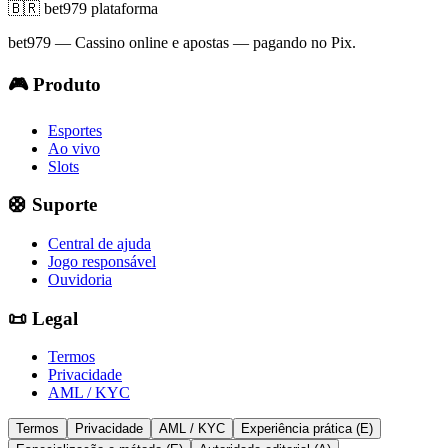
🇧🇷 bet979 plataforma
bet979 — Cassino online e apostas — pagando no Pix.
🎮
Produto
Esportes
Ao vivo
Slots
🛟
Suporte
Central de ajuda
Jogo responsável
Ouvidoria
📜
Legal
Termos
Privacidade
AML / KYC
Termos
Privacidade
AML / KYC
Experiência prática (E)