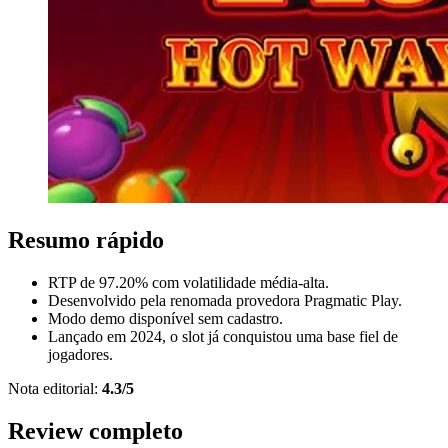
Resumo rápido
RTP de 97.20% com volatilidade média-alta.
Desenvolvido pela renomada provedora Pragmatic Play.
Modo demo disponível sem cadastro.
Lançado em 2024, o slot já conquistou uma base fiel de
jogadores.
Nota editorial:
4.3/5
Review completo