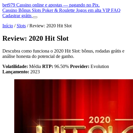
bet979
Cassino online e apostas — pagando no Pix.
Cassino
Bônus
Slots
Poker & Roulette
Jogos em alta
VIP
FAQ
Cadastrar grátis
Início
/
Slots
/
Review: 2020 Hit Slot
Review: 2020 Hit Slot
Descubra como funciona o 2020 Hit Slot: bônus, rodadas grátis e
análise honesta do potencial de ganho.
Volatilidade:
Média
RTP:
96.50%
Provider:
Evolution
Lançamento:
2023