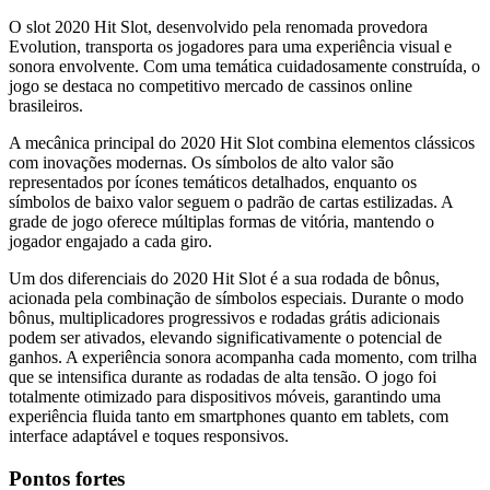
O slot 2020 Hit Slot, desenvolvido pela renomada provedora
Evolution, transporta os jogadores para uma experiência visual e
sonora envolvente. Com uma temática cuidadosamente construída, o
jogo se destaca no competitivo mercado de cassinos online
brasileiros.
A mecânica principal do 2020 Hit Slot combina elementos clássicos
com inovações modernas. Os símbolos de alto valor são
representados por ícones temáticos detalhados, enquanto os
símbolos de baixo valor seguem o padrão de cartas estilizadas. A
grade de jogo oferece múltiplas formas de vitória, mantendo o
jogador engajado a cada giro.
Um dos diferenciais do 2020 Hit Slot é a sua rodada de bônus,
acionada pela combinação de símbolos especiais. Durante o modo
bônus, multiplicadores progressivos e rodadas grátis adicionais
podem ser ativados, elevando significativamente o potencial de
ganhos. A experiência sonora acompanha cada momento, com trilha
que se intensifica durante as rodadas de alta tensão. O jogo foi
totalmente otimizado para dispositivos móveis, garantindo uma
experiência fluida tanto em smartphones quanto em tablets, com
interface adaptável e toques responsivos.
Pontos fortes