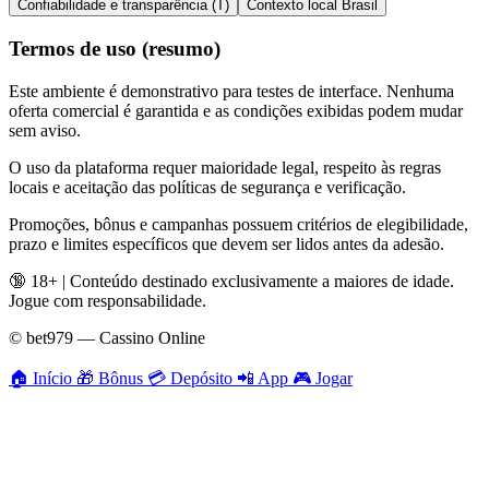
Confiabilidade e transparência (T)
Contexto local Brasil
Termos de uso (resumo)
Este ambiente é demonstrativo para testes de interface. Nenhuma
oferta comercial é garantida e as condições exibidas podem mudar
sem aviso.
O uso da plataforma requer maioridade legal, respeito às regras
locais e aceitação das políticas de segurança e verificação.
Promoções, bônus e campanhas possuem critérios de elegibilidade,
prazo e limites específicos que devem ser lidos antes da adesão.
🔞 18+ | Conteúdo destinado exclusivamente a maiores de idade.
Jogue com responsabilidade.
© bet979 — Cassino Online
🏠
Início
🎁
Bônus
💳
Depósito
📲
App
🎮
Jogar