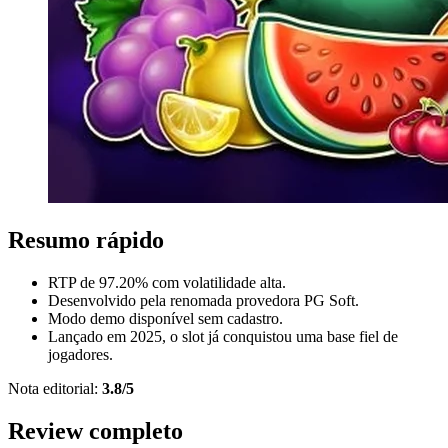
Resumo rápido
RTP de 97.20% com volatilidade alta.
Desenvolvido pela renomada provedora PG Soft.
Modo demo disponível sem cadastro.
Lançado em 2025, o slot já conquistou uma base fiel de
jogadores.
Nota editorial:
3.8/5
Review completo