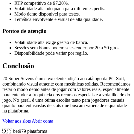
RTP competitivo de 97.20%.
Volatilidade alta adequada para diferentes perfis.
Modo demo disponível para testes.
Temática envolvente e visual de alta qualidade.
Pontos de atenção
Volatilidade alta exige gestão de banca.
Sessões sem bônus podem se estender por 20 a 50 giros.
Disponibilidade pode variar por região.
Conclusão
20 Super Sevens é uma excelente adição ao catálogo da PG Soft,
combinando visual atraente com mecânicas sólidas. Recomendamos
testar o modo demo antes de jogar com valores reais, especialmente
para entender a frequência dos recursos especiais e a volatilidade do
jogo. No geral, é uma ótima escolha tanto para jogadores casuais
quanto para entusiastas de slots que buscam variedade e qualidade
na plataforma.
Voltar aos slots
Abrir conta
🇧🇷 bet979 plataforma