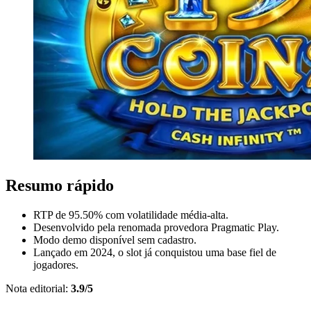
Resumo rápido
RTP de 95.50% com volatilidade média-alta.
Desenvolvido pela renomada provedora Pragmatic Play.
Modo demo disponível sem cadastro.
Lançado em 2024, o slot já conquistou uma base fiel de
jogadores.
Nota editorial:
3.9/5