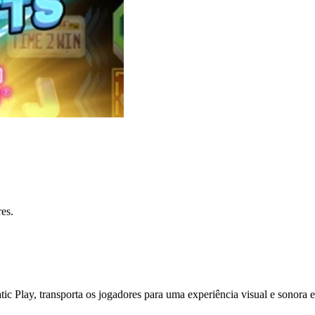
es.
c Play, transporta os jogadores para uma experiência visual e sonora