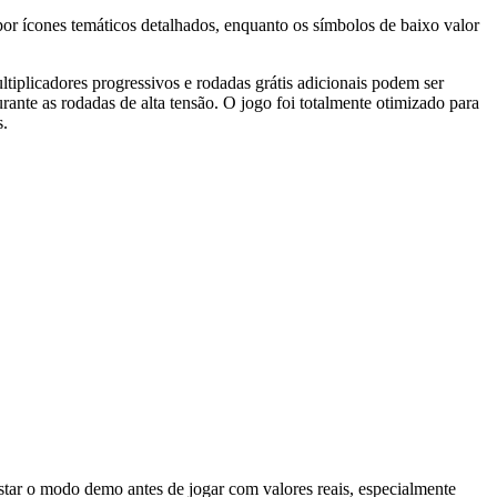
or ícones temáticos detalhados, enquanto os símbolos de baixo valor
iplicadores progressivos e rodadas grátis adicionais podem ser
ante as rodadas de alta tensão. O jogo foi totalmente otimizado para
s.
tar o modo demo antes de jogar com valores reais, especialmente