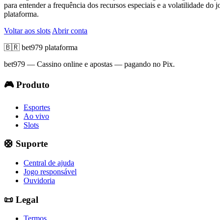
para entender a frequência dos recursos especiais e a volatilidade do
plataforma.
Voltar aos slots
Abrir conta
🇧🇷 bet979 plataforma
bet979 — Cassino online e apostas — pagando no Pix.
🎮
Produto
Esportes
Ao vivo
Slots
🛟
Suporte
Central de ajuda
Jogo responsável
Ouvidoria
📜
Legal
Termos