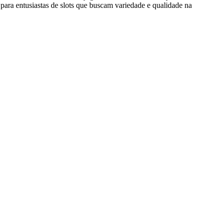
 para entusiastas de slots que buscam variedade e qualidade na