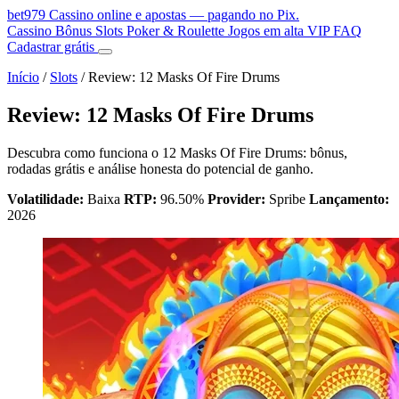
bet979
Cassino online e apostas — pagando no Pix.
Cassino
Bônus
Slots
Poker & Roulette
Jogos em alta
VIP
FAQ
Cadastrar grátis
Início
/
Slots
/
Review: 12 Masks Of Fire Drums
Review: 12 Masks Of Fire Drums
Descubra como funciona o 12 Masks Of Fire Drums: bônus,
rodadas grátis e análise honesta do potencial de ganho.
Volatilidade:
Baixa
RTP:
96.50%
Provider:
Spribe
Lançamento:
2026