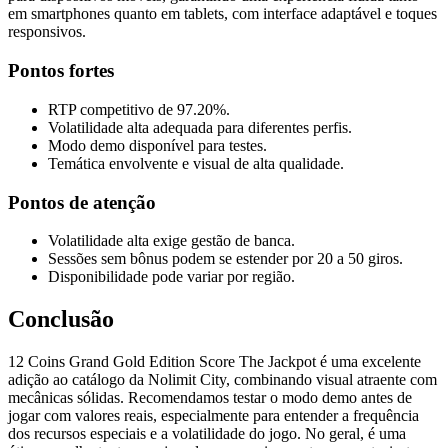
em smartphones quanto em tablets, com interface adaptável e toques
responsivos.
Pontos fortes
RTP competitivo de 97.20%.
Volatilidade alta adequada para diferentes perfis.
Modo demo disponível para testes.
Temática envolvente e visual de alta qualidade.
Pontos de atenção
Volatilidade alta exige gestão de banca.
Sessões sem bônus podem se estender por 20 a 50 giros.
Disponibilidade pode variar por região.
Conclusão
12 Coins Grand Gold Edition Score The Jackpot é uma excelente
adição ao catálogo da Nolimit City, combinando visual atraente com
mecânicas sólidas. Recomendamos testar o modo demo antes de
jogar com valores reais, especialmente para entender a frequência
dos recursos especiais e a volatilidade do jogo. No geral, é uma