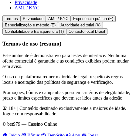
Privacidade
AML / KYC
Termos
Privacidade
AML / KYC
Experiência prática (E)
Especialização e método (E)
Autoridade editorial (A)
Confiabilidade e transparência (T)
Contexto local Brasil
Termos de uso (resumo)
Este ambiente é demonstrativo para testes de interface. Nenhuma
oferta comercial é garantida e as condições exibidas podem mudar
sem aviso.
O uso da plataforma requer maioridade legal, respeito às regras
locais e aceitação das políticas de segurança e verificação.
Promoções, bônus e campanhas possuem critérios de elegibilidade,
prazo e limites específicos que devem ser lidos antes da adesão.
🔞 18+ | Conteúdo destinado exclusivamente a maiores de idade.
Jogue com responsabilidade.
© bet979 — Cassino Online
🏠
Início
🎁
Bônus
💳
Depósito
📲
App
🎮
Jogar