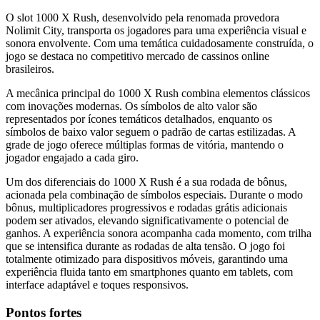
O slot 1000 X Rush, desenvolvido pela renomada provedora
Nolimit City, transporta os jogadores para uma experiência visual e
sonora envolvente. Com uma temática cuidadosamente construída, o
jogo se destaca no competitivo mercado de cassinos online
brasileiros.
A mecânica principal do 1000 X Rush combina elementos clássicos
com inovações modernas. Os símbolos de alto valor são
representados por ícones temáticos detalhados, enquanto os
símbolos de baixo valor seguem o padrão de cartas estilizadas. A
grade de jogo oferece múltiplas formas de vitória, mantendo o
jogador engajado a cada giro.
Um dos diferenciais do 1000 X Rush é a sua rodada de bônus,
acionada pela combinação de símbolos especiais. Durante o modo
bônus, multiplicadores progressivos e rodadas grátis adicionais
podem ser ativados, elevando significativamente o potencial de
ganhos. A experiência sonora acompanha cada momento, com trilha
que se intensifica durante as rodadas de alta tensão. O jogo foi
totalmente otimizado para dispositivos móveis, garantindo uma
experiência fluida tanto em smartphones quanto em tablets, com
interface adaptável e toques responsivos.
Pontos fortes