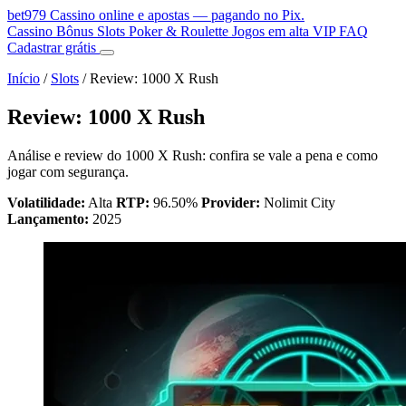
bet979
Cassino online e apostas — pagando no Pix.
Cassino
Bônus
Slots
Poker & Roulette
Jogos em alta
VIP
FAQ
Cadastrar grátis
Início
/
Slots
/
Review: 1000 X Rush
Review: 1000 X Rush
Análise e review do 1000 X Rush: confira se vale a pena e como
jogar com segurança.
Volatilidade:
Alta
RTP:
96.50%
Provider:
Nolimit City
Lançamento:
2025