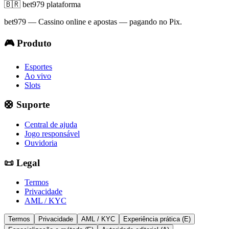
🇧🇷 bet979 plataforma
bet979 — Cassino online e apostas — pagando no Pix.
🎮
Produto
Esportes
Ao vivo
Slots
🛟
Suporte
Central de ajuda
Jogo responsável
Ouvidoria
📜
Legal
Termos
Privacidade
AML / KYC
Termos
Privacidade
AML / KYC
Experiência prática (E)