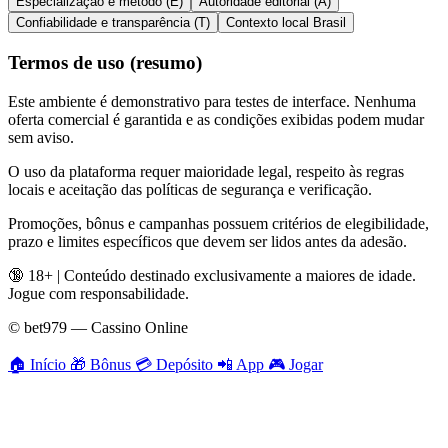
Especialização e método (E)
Autoridade editorial (A)
Confiabilidade e transparência (T)
Contexto local Brasil
Termos de uso (resumo)
Este ambiente é demonstrativo para testes de interface. Nenhuma
oferta comercial é garantida e as condições exibidas podem mudar
sem aviso.
O uso da plataforma requer maioridade legal, respeito às regras
locais e aceitação das políticas de segurança e verificação.
Promoções, bônus e campanhas possuem critérios de elegibilidade,
prazo e limites específicos que devem ser lidos antes da adesão.
🔞 18+ | Conteúdo destinado exclusivamente a maiores de idade.
Jogue com responsabilidade.
© bet979 — Cassino Online
🏠
Início
🎁
Bônus
💳
Depósito
📲
App
🎮
Jogar