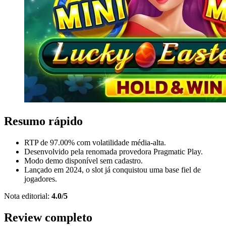
Resumo rápido
RTP de 97.00% com volatilidade média-alta.
Desenvolvido pela renomada provedora Pragmatic Play.
Modo demo disponível sem cadastro.
Lançado em 2024, o slot já conquistou uma base fiel de
jogadores.
Nota editorial:
4.0/5
Review completo