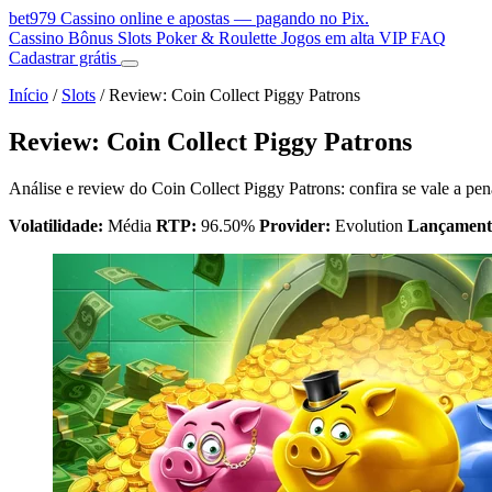
bet979
Cassino online e apostas — pagando no Pix.
Cassino
Bônus
Slots
Poker & Roulette
Jogos em alta
VIP
FAQ
Cadastrar grátis
Início
/
Slots
/
Review: Coin Collect Piggy Patrons
Review: Coin Collect Piggy Patrons
Análise e review do Coin Collect Piggy Patrons: confira se vale a pe
Volatilidade:
Média
RTP:
96.50%
Provider:
Evolution
Lançament