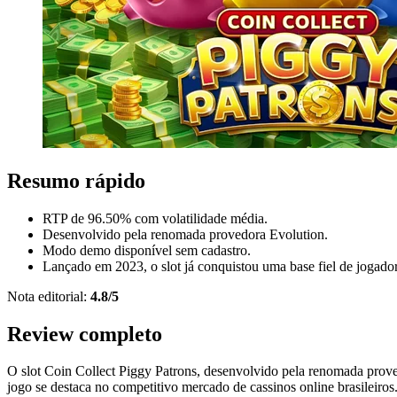
Resumo rápido
RTP de 96.50% com volatilidade média.
Desenvolvido pela renomada provedora Evolution.
Modo demo disponível sem cadastro.
Lançado em 2023, o slot já conquistou uma base fiel de jogador
Nota editorial:
4.8/5
Review completo
O slot Coin Collect Piggy Patrons, desenvolvido pela renomada prove
jogo se destaca no competitivo mercado de cassinos online brasileiros