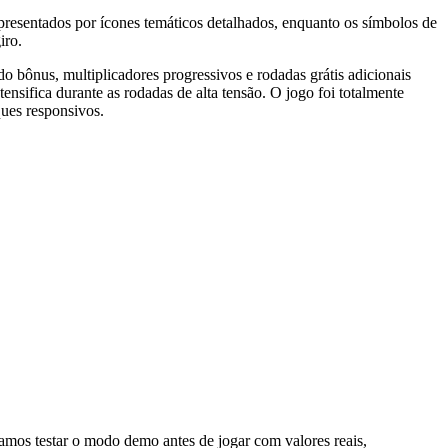
resentados por ícones temáticos detalhados, enquanto os símbolos de
iro.
 bônus, multiplicadores progressivos e rodadas grátis adicionais
nsifica durante as rodadas de alta tensão. O jogo foi totalmente
ques responsivos.
mos testar o modo demo antes de jogar com valores reais,