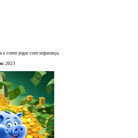
na e como jogar com segurança.
o:
2023