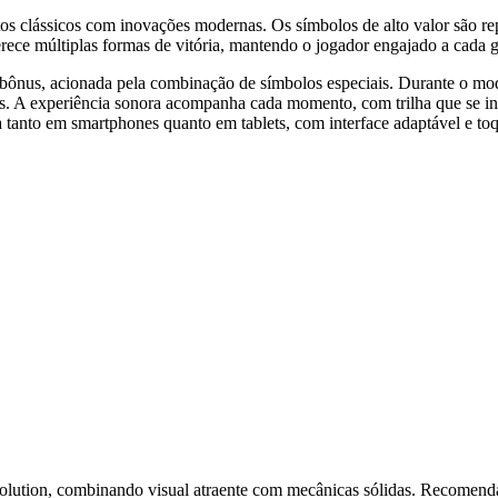
s clássicos com inovações modernas. Os símbolos de alto valor são rep
erece múltiplas formas de vitória, mantendo o jogador engajado a cada g
bônus, acionada pela combinação de símbolos especiais. Durante o modo
s. A experiência sonora acompanha cada momento, com trilha que se inte
a tanto em smartphones quanto em tablets, com interface adaptável e to
volution, combinando visual atraente com mecânicas sólidas. Recomenda