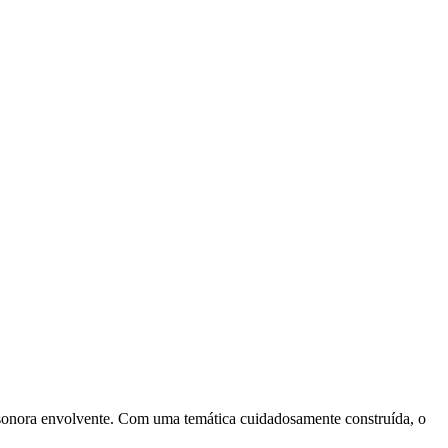
e sonora envolvente. Com uma temática cuidadosamente construída, o